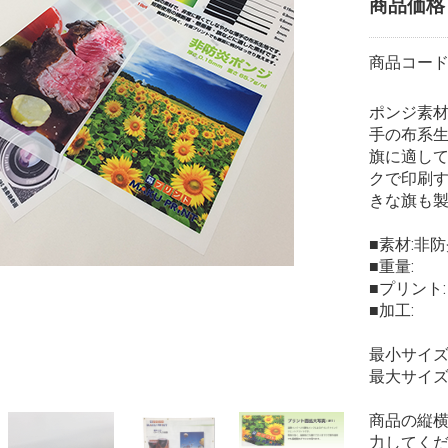
商品価
商品コー
ポンジ素
手の布系
旗に適し
クで印刷
きな旗も
■素材:非
■重量:
■プリント:
■加工:
最小サイズ
最大サイズ：
商品の縦
力してく