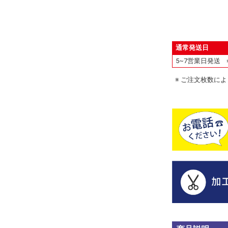
通常発送日
5~7営業日発送
ご注文枚数により