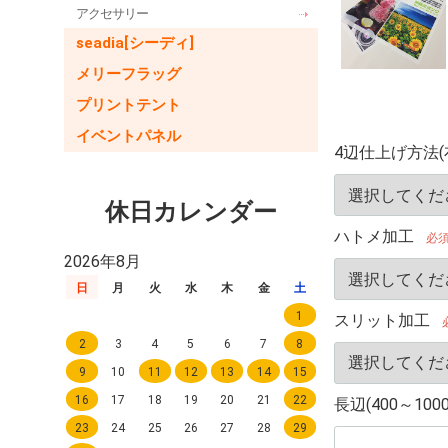
アクセサリー
seadia[シーディ]
メリーフラッグ
プリントテント
イベントパネル
4辺仕上げ方法(
休日カレンダー
ハトメ加工
必
2026年8月
日
月
火
水
木
金
土
1
スリット加工
2
3
4
5
6
7
8
9
10
11
12
13
14
15
16
17
18
19
20
21
22
長辺(400～100
23
24
25
26
27
28
29