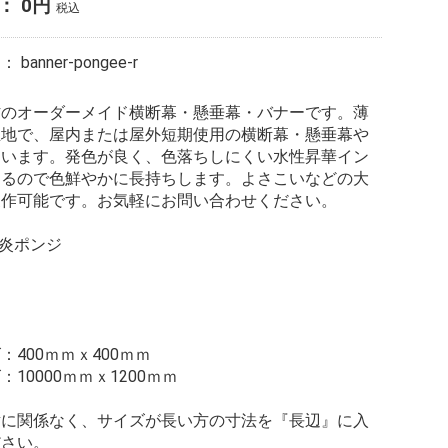
格：
0
円
税込
ド：
banner-pongee-r
材のオーダーメイド横断幕・懸垂幕・バナーです。薄
生地で、屋内または屋外短期使用の横断幕・懸垂幕や
ています。発色が良く、色落ちしにくい水性昇華イン
するので色鮮やかに長持ちします。よさこいなどの大
製作可能です。お気軽にお問い合わせください。
防炎ポンジ
：400ｍｍｘ400ｍｍ
10000ｍｍｘ1200ｍｍ
横に関係なく、サイズが長い方の寸法を『長辺』に入
ださい。