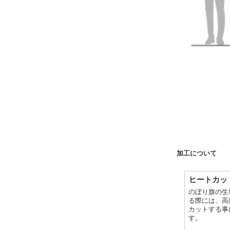
加工について
ヒートカッ
のぼり旗の生
る際には、高
カットする事
す。