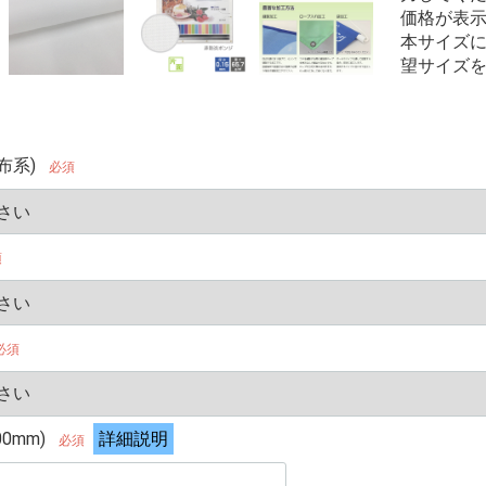
価格が表
本サイズ
望サイズ
布系)
必須
須
必須
00mm)
詳細説明
必須