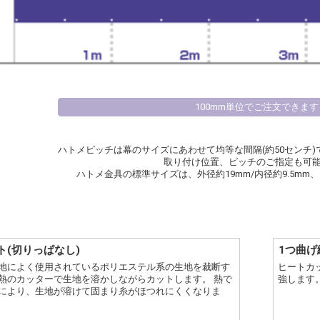
100mm単位でご注文できます
ハトメピッチは幕のサイズにあわせて均等な間隔(約50センチ
取り付け位置、ピッチのご指定も可
ハトメ金具の標準サイズは、外径約19mm/内径約9.5mm
ト(切りっぱなし)
1つ曲げ
地によく使用されているポリエステル系の生地を裁断す
ヒートカ
熱のカッターで生地を溶かしながらカットします。 熱で
強します
により、生地が溶けて固まり糸がほつれにくくなりま