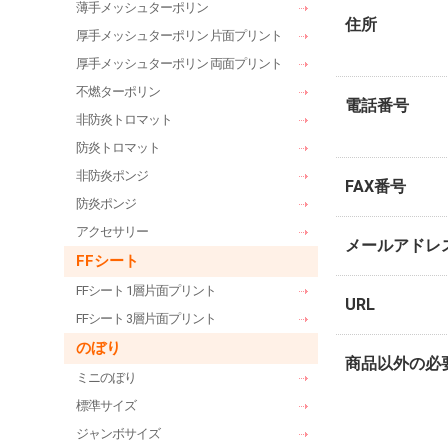
薄手メッシュターポリン
住所
厚手メッシュターポリン 片面プリント
厚手メッシュターポリン 両面プリント
不燃ターポリン
電話番号
非防炎トロマット
防炎トロマット
非防炎ポンジ
FAX番号
防炎ポンジ
アクセサリー
メールアドレ
FFシート
FFシート 1層片面プリント
URL
FFシート 3層片面プリント
のぼり
商品以外の必
ミニのぼり
標準サイズ
ジャンボサイズ