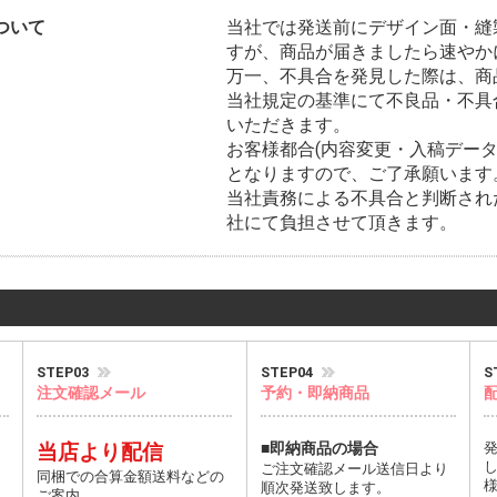
ついて
当社では発送前にデザイン面・縫
すが、商品が届きましたら速やか
万一、不具合を発見した際は、商
当社規定の基準にて不良品・不具
いただきます。
お客様都合(内容変更・入稿デー
となりますので、ご了承願います
当社責務による不具合と判断され
社にて負担させて頂きます。
STEP03
STEP04
S
注文確認メール
予約・即納商品
届
当店より配信
■即納商品の場合
ご注文確認メール送信日より
同梱での合算金額送料などの
て
順次発送致します。
ご案内