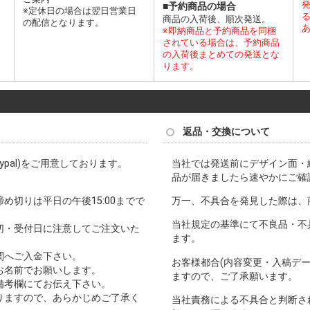
■予約商品の場合
※定休日の場合は翌日営業日
商品の入荷後、順次発送。
の配信となります。
※即納商品と予約商品を同梱
されている場合は、予約商品
の入荷後まとめての発送とな
ります。
返品・交換について
pal)をご用意しております。
当社では発送前にデザイン面・
品が届きましたら速やかにご確
切りは平日の午後15:00までで
万一、不具合を発見した際は、
当社規定の基準にて不良品・不
切・受付日に注意してご注文いた
ます。
関へご入金下さい。
お客様都合(内容変更・入稿デ
お名前でお願いします。
ますので、ご了承願います。
備考欄にてお伝え下さい。
りますので、あらかじめご了承く
当社責務による不具合と判断さ