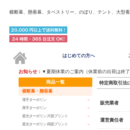
横断幕、懸垂幕、タペストリー、のぼり、テント、
大型看
はじめての方へ
お知らせ：
▼夏期休業のご案内（休業前の出荷は終了
商品一覧
特定商取引法
横断幕・懸垂幕
薄手ターポリン
販売業者
厚手ターポリン
遮光ターポリン 片面プリント
運営責任者
遮光ターポリン 両面プリント