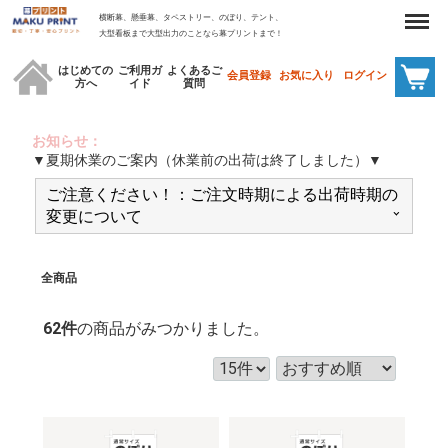
Menu
横断幕、懸垂幕、タペストリー、のぼり、テント、
大型看板まで大型出力のことなら幕プリントまで！
はじめての
ご利用ガ
よくあるご
会員登録
お気に入り
ログイン
方へ
イド
質問
お知らせ：
▼夏期休業のご案内（休業前の出荷は終了しました）▼
ご注意ください！：ご注文時期による出荷時期の
変更について
全商品
62
件
の商品がみつかりました。