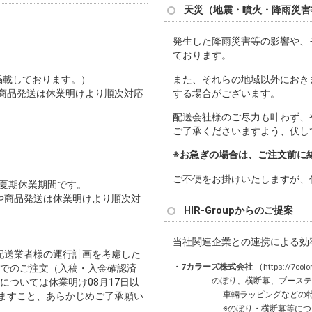
天災（地震・噴火・降雨災害
発生した降雨災害等の影響や、
ております。
また、それらの地域以外におき
掲載しております。）
する場合がございます。
商品発送は休業明けより順次対応
配送会社様のご尽力も叶わず、
ご了承くださいますよう、伏し
※お急ぎの場合は、ご注文前に
ご不便をお掛けいたしますが、
社の夏期休業期間です。
や商品発送は休業明けより順次対
HIR-Groupからのご提案
当社関連企業との連携による効
配送業者様の運行計画を考慮した
・
7カラーズ株式会社
（
https://7colo
までのご注文（入稿・入金確認済
… のぼり、横断幕、ブーステン
については休業明け08月17日以
車輛ラッピングなどの特
ますこと、あらかじめご了承願い
※のぼり・横断幕等について