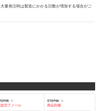
た大量発注時は製造にかかる日数が増加する場合がご
TEP05
STEP06
配送完了メール
商品到着