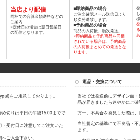
届
当店より配信
■即納商品の場合
ご注文確認メール送信日より
同梱での合算金額送料などの
て
順次発送致します。
ご案内
■予約商品の場合
※定休日の場合は翌日営業日
商品の入荷後、順次発送。
の配信となります。
※即納商品と予約商品を同梱
されている場合は、予約商品
の入荷後まとめての発送とな
ります。
返品・交換について
pal)をご用意しております。
当社では発送前にデザイン面・
品が届きましたら速やかにご確
切りは平日の午後15:00までで
万一、不具合を発見した際は、
当社規定の基準にて不良品・不
切・受付日に注意してご注文いた
ます。
関へご入金下さい。