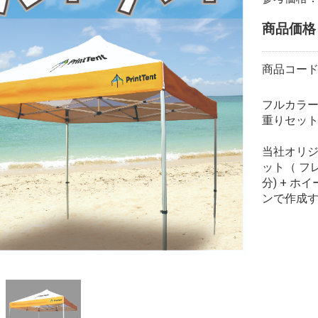
商品価
商品コー
フルカラー
重りセット(
当社オリ
ット（ フレ
分) + 
ンで作成