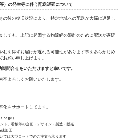
等）の発生等に伴う配送遅延について
その後の復旧状況により、特定地域への配送が大幅に遅延し
ましても、上記に起因する物流網の混乱のために配送が遅延
やむを得ずお届けが遅れる可能性があります事をあらかじめ
てお願い申し上げます。
納期問合せをいただけますと幸いです。
何卒よろしくお願いいたします。
率化をサポートしてます。
rs.co.jp/
）
ト、看板等の企画・デザイン・製造・販売
殊加工
は大型ロットでのご注文も承ります