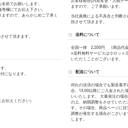
お客様都合(内容変更・入稿デ
お名前でお願いします。
ますので、ご了承願います。
備考欄にてお伝え下さい。
りますので、あらかじめご了承く
当社責務による不具合と判断さ
担させて頂きます。
送料について
進めさせて頂きます。
全国一律 2,200円 《商品代
※送料無料サービスは小ロット
いただくことがございます。
ます。
配送について
受付になります。
何れの決済の場合でも製造着手
合、15:00以降にご入金され
いいたします。 大量発注の場
せ」とお伝えください）
の上、納期調整をさせていただ
す。その場合、商品ページに目
調整が発生する場合がございま
します。